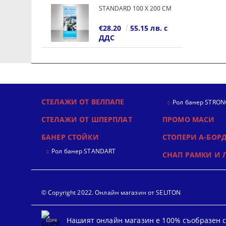
STANDARD 100 Х 200 СМ
€28.20
55.15 лв. с
ДДС
СТЕЛАЖИ ОТ ВЕЛПАПЕ
Рол банер STRON
СТЕЛАЖИ ОТ ШПЕРПЛАТ
ПРОМО МАСИ
БАНЕР СТОЙКИ
СТОПЕРИ А-БОРД
Рол банер STANDART
СНАП РАМКИ И 
© Copyright 2022. Онлайн магазин от SELITON
Нашият онлайн магазин е 100% съобразен с
GDPR