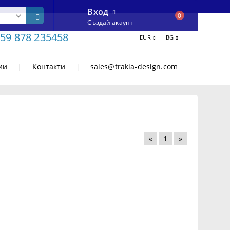
Вход
0
Създай акаунт
59 878 235458
EUR
BG
ии
|
Контакти
|
sales@trakia-design.com
«
1
»