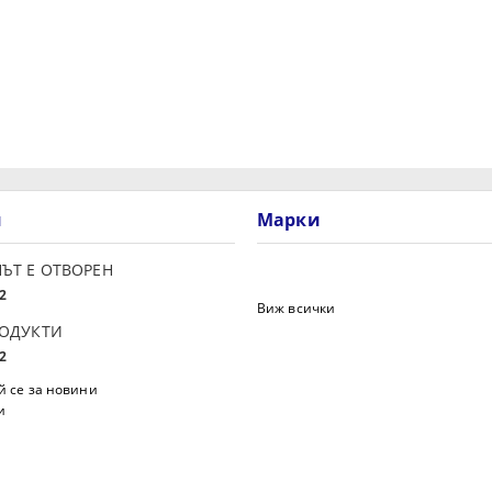
и
Марки
ЪТ Е ОТВОРЕН
2
Виж всички
РОДУКТИ
2
 се за новини
и