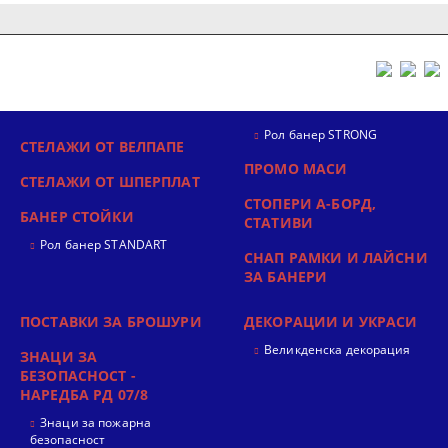
Рол банер STRONG
СТЕЛАЖИ ОТ ВЕЛПАПЕ
ПРОМО МАСИ
СТЕЛАЖИ ОТ ШПЕРПЛАТ
СТОПЕРИ А-БОРД,
БАНЕР СТОЙКИ
СТАТИВИ
Рол банер STANDART
СНАП РАМКИ И ЛАЙСНИ
ЗА БАНЕРИ
ПОСТАВКИ ЗА БРОШУРИ
ДЕКОРАЦИИ И УКРАСИ
Великденска декорация
ЗНАЦИ ЗА
БЕЗОПАСНОСТ -
НАРЕДБА РД 07/8
Знаци за пожарна
безопасност