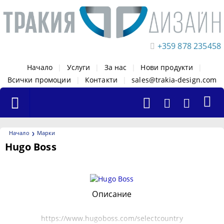
+359 878 235458
Начало
|
Услуги
|
За нас
|
Нови продукти
|
Всички промоции
|
Контакти
|
sales@trakia-design.com
Начало
Марки
Hugo Boss
Филтри
Описание
https://www.hugoboss.com/selectcountry