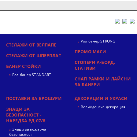
Рол банер STRONG
СТЕЛАЖИ ОТ ВЕЛПАПЕ
ПРОМО МАСИ
СТЕЛАЖИ ОТ ШПЕРПЛАТ
СТОПЕРИ А-БОРД,
БАНЕР СТОЙКИ
СТАТИВИ
Рол банер STANDART
СНАП РАМКИ И ЛАЙСНИ
ЗА БАНЕРИ
ПОСТАВКИ ЗА БРОШУРИ
ДЕКОРАЦИИ И УКРАСИ
Великденска декорация
ЗНАЦИ ЗА
БЕЗОПАСНОСТ -
НАРЕДБА РД 07/8
Знаци за пожарна
безопасност