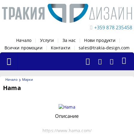
+359 878 235458
Начало
|
Услуги
|
За нас
|
Нови продукти
|
Всички промоции
|
Контакти
|
sales@trakia-design.com
Начало
Марки
Hama
Филтри
Описание
https://www.hama.com/