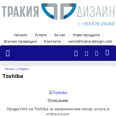
+359 878 235458
Начало
|
Услуги
|
За нас
|
Нови продукти
|
Всички промоции
|
Контакти
|
sales@trakia-design.com
Начало
Марки
Toshiba
Филтри
Описание
Продуктите на Toshiba за американския пазар, услуги и
информация.