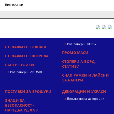
Виж всички
Рол банер STRONG
СТЕЛАЖИ ОТ ВЕЛПАПЕ
ПРОМО МАСИ
СТЕЛАЖИ ОТ ШПЕРПЛАТ
СТОПЕРИ А-БОРД,
БАНЕР СТОЙКИ
СТАТИВИ
Рол банер STANDART
СНАП РАМКИ И ЛАЙСНИ
ЗА БАНЕРИ
ПОСТАВКИ ЗА БРОШУРИ
ДЕКОРАЦИИ И УКРАСИ
Великденска декорация
ЗНАЦИ ЗА
БЕЗОПАСНОСТ -
НАРЕДБА РД 07/8