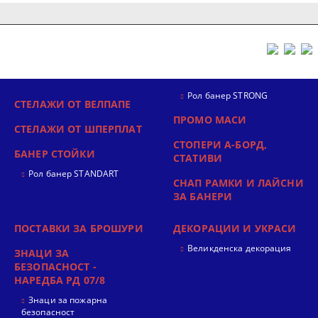
Рол банер STRONG
СТЕЛАЖИ ОТ ВЕЛПАПЕ
ПРОМО МАСИ
СТЕЛАЖИ ОТ ШПЕРПЛАТ
СТОПЕРИ А-БОРД,
БАНЕР СТОЙКИ
СТАТИВИ
Рол банер STANDART
СНАП РАМКИ И ЛАЙСНИ
ЗА БАНЕРИ
ПОСТАВКИ ЗА БРОШУРИ
ДЕКОРАЦИИ И УКРАСИ
Великденска декорация
ЗНАЦИ ЗА
БЕЗОПАСНОСТ -
НАРЕДБА РД 07/8
Знаци за пожарна
безопасност