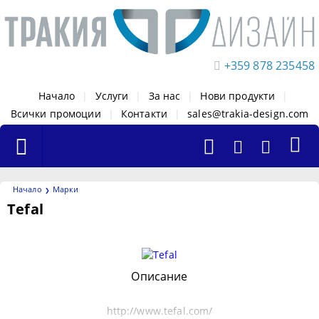
+359 878 235458
Начало
|
Услуги
|
За нас
|
Нови продукти
|
Всички промоции
|
Контакти
|
sales@trakia-design.com
Начало
Марки
Tefal
Филтри
Описание
http://www.tefal.com/