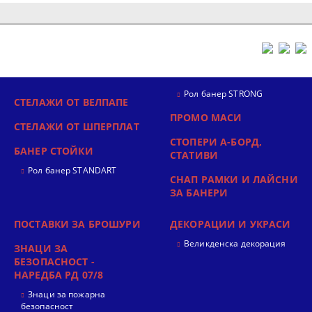
Рол банер STRONG
СТЕЛАЖИ ОТ ВЕЛПАПЕ
ПРОМО МАСИ
СТЕЛАЖИ ОТ ШПЕРПЛАТ
СТОПЕРИ А-БОРД,
БАНЕР СТОЙКИ
СТАТИВИ
Рол банер STANDART
СНАП РАМКИ И ЛАЙСНИ
ЗА БАНЕРИ
ПОСТАВКИ ЗА БРОШУРИ
ДЕКОРАЦИИ И УКРАСИ
Великденска декорация
ЗНАЦИ ЗА
БЕЗОПАСНОСТ -
НАРЕДБА РД 07/8
Знаци за пожарна
безопасност