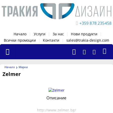
+359 878 235458
Начало
|
Услуги
|
За нас
|
Нови продукти
|
Всички промоции
|
Контакти
|
sales@trakia-design.com
Начало
Марки
Zelmer
Филтри
Описание
http://www.zelmer.bg/