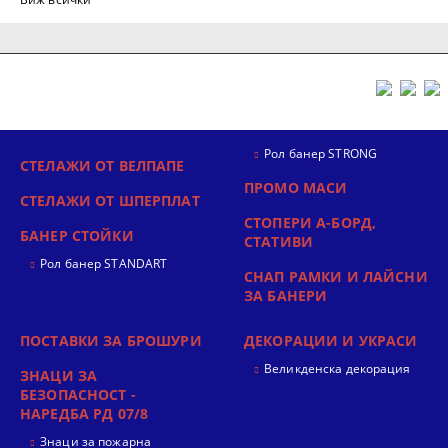
Рол банер STRONG
СТЕЛАЖИ ОТ ВЕЛПАПЕ
ПРОМО МАСИ
СТЕЛАЖИ ОТ ШПЕРПЛАТ
СТОПЕРИ А-БОРД,
БАНЕР СТОЙКИ
СТАТИВИ
Рол банер STANDART
СНАП РАМКИ И ЛАЙСНИ
ЗА БАНЕРИ
ПОСТАВКИ ЗА БРОШУРИ
ДЕКОРАЦИИ И УКРАСИ
Великденска декорация
ЗНАЦИ ЗА
БЕЗОПАСНОСТ -
НАРЕДБА РД 07/8
Знаци за пожарна