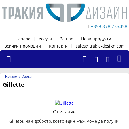
+359 878 235458
Начало
|
Услуги
|
За нас
|
Нови продукти
|
Всички промоции
|
Контакти
|
sales@trakia-design.com
Начало
Марки
Gillette
Филтри
Описание
Gillette, най-добрoто, което един мъж може да получи.