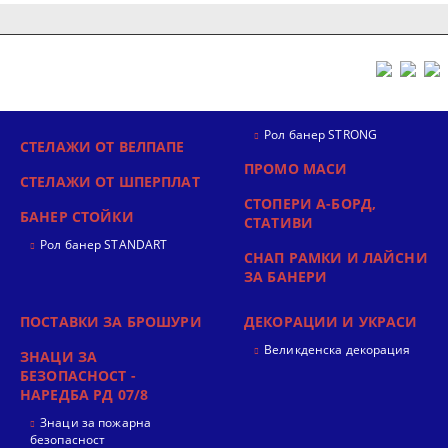
Рол банер STRONG
СТЕЛАЖИ ОТ ВЕЛПАПЕ
ПРОМО МАСИ
СТЕЛАЖИ ОТ ШПЕРПЛАТ
СТОПЕРИ А-БОРД,
БАНЕР СТОЙКИ
СТАТИВИ
Рол банер STANDART
СНАП РАМКИ И ЛАЙСНИ
ЗА БАНЕРИ
ПОСТАВКИ ЗА БРОШУРИ
ДЕКОРАЦИИ И УКРАСИ
Великденска декорация
ЗНАЦИ ЗА
БЕЗОПАСНОСТ -
НАРЕДБА РД 07/8
Знаци за пожарна
безопасност