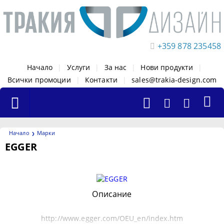
+359 878 235458
Начало
|
Услуги
|
За нас
|
Нови продукти
|
Всички промоции
|
Контакти
|
sales@trakia-design.com
Начало
Марки
EGGER
Филтри
Описание
http://www.egger.com/OEU_en/index.htm