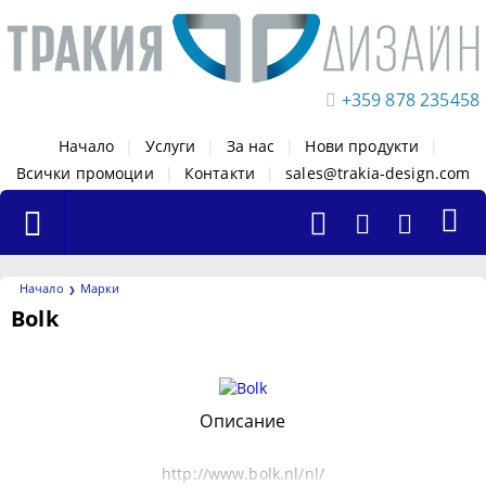
+359 878 235458
Начало
|
Услуги
|
За нас
|
Нови продукти
|
Всички промоции
|
Контакти
|
sales@trakia-design.com
Начало
Марки
Bolk
Филтри
Описание
http://www.bolk.nl/nl/