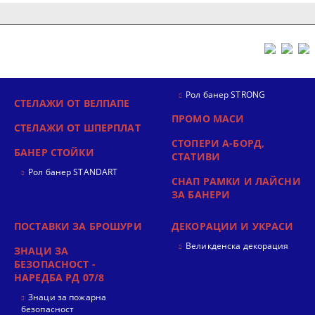
Рол банер STRONG
СТЕЛАЖИ ОТ ВЕЛПАПЕ
ПРОМО МАСИ
СТЕЛАЖИ ОТ ШПЕРПЛАТ
СТОПЕРИ А-БОРД,
БАНЕР СТОЙКИ
СТАТИВИ
Рол банер STANDART
СНАП РАМКИ И ЛАЙСНИ
ЗА БАНЕРИ
ПОСТАВКИ ЗА БРОШУРИ
ДЕКОРАЦИИ И УКРАСИ
Великденска декорация
ЗНАЦИ ЗА
БЕЗОПАСНОСТ -
НАРЕДБА РД 07/8
Знаци за пожарна
безопасност