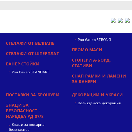
Рол банер STRONG
СТЕЛАЖИ ОТ ВЕЛПАПЕ
ПРОМО МАСИ
СТЕЛАЖИ ОТ ШПЕРПЛАТ
СТОПЕРИ А-БОРД,
БАНЕР СТОЙКИ
СТАТИВИ
Рол банер STANDART
СНАП РАМКИ И ЛАЙСНИ
ЗА БАНЕРИ
ПОСТАВКИ ЗА БРОШУРИ
ДЕКОРАЦИИ И УКРАСИ
Великденска декорация
ЗНАЦИ ЗА
БЕЗОПАСНОСТ -
НАРЕДБА РД 07/8
Знаци за пожарна
безопасност