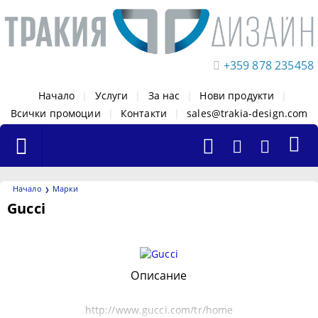
+359 878 235458
Начало
|
Услуги
|
За нас
|
Нови продукти
|
Всички промоции
|
Контакти
|
sales@trakia-design.com
Начало
Марки
Gucci
Филтри
Описание
http://www.gucci.com/tr/home