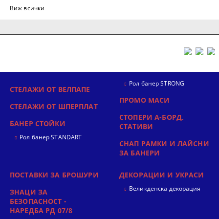
Виж всички
Рол банер STRONG
СТЕЛАЖИ ОТ ВЕЛПАПЕ
ПРОМО МАСИ
СТЕЛАЖИ ОТ ШПЕРПЛАТ
СТОПЕРИ А-БОРД,
БАНЕР СТОЙКИ
СТАТИВИ
Рол банер STANDART
СНАП РАМКИ И ЛАЙСНИ
ЗА БАНЕРИ
ПОСТАВКИ ЗА БРОШУРИ
ДЕКОРАЦИИ И УКРАСИ
Великденска декорация
ЗНАЦИ ЗА
БЕЗОПАСНОСТ -
НАРЕДБА РД 07/8