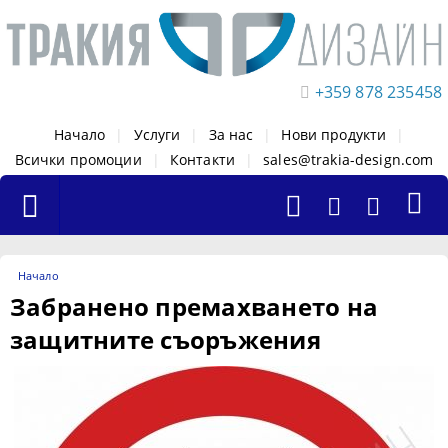
+359 878 235458
Начало
|
Услуги
|
За нас
|
Нови продукти
|
Всички промоции
|
Контакти
|
sales@trakia-design.com
Начало
Забранено премахването на
защитните съоръжения