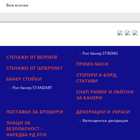
Виж всички
Рол банер STRONG
СТЕЛАЖИ ОТ ВЕЛПАПЕ
ПРОМО МАСИ
СТЕЛАЖИ ОТ ШПЕРПЛАТ
СТОПЕРИ А-БОРД,
БАНЕР СТОЙКИ
СТАТИВИ
Рол банер STANDART
СНАП РАМКИ И ЛАЙСНИ
ЗА БАНЕРИ
ПОСТАВКИ ЗА БРОШУРИ
ДЕКОРАЦИИ И УКРАСИ
Великденска декорация
ЗНАЦИ ЗА
БЕЗОПАСНОСТ -
НАРЕДБА РД 07/8