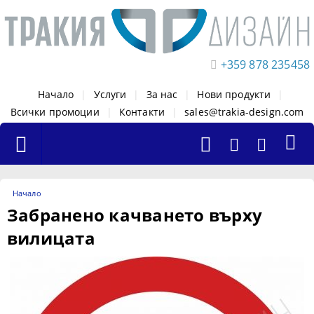
+359 878 235458
Начало
|
Услуги
|
За нас
|
Нови продукти
|
Всички промоции
|
Контакти
|
sales@trakia-design.com
Начало
Забранено качването върху
вилицата