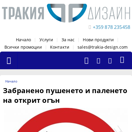
+359 878 235458
Начало
|
Услуги
|
За нас
|
Нови продукти
|
Всички промоции
|
Контакти
|
sales@trakia-design.com
Начало
Забранено пушенето и паленето
на открит огън