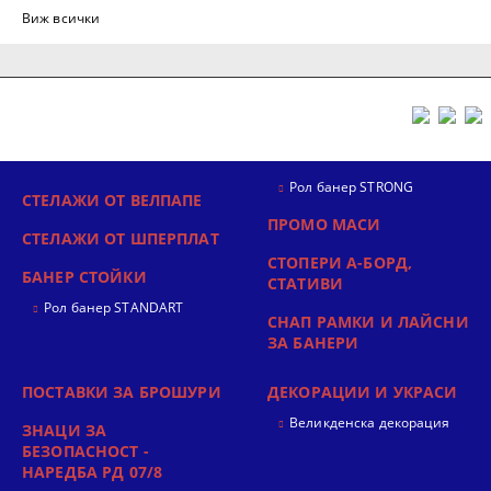
Виж всички
Рол банер STRONG
СТЕЛАЖИ ОТ ВЕЛПАПЕ
ПРОМО МАСИ
СТЕЛАЖИ ОТ ШПЕРПЛАТ
СТОПЕРИ А-БОРД,
БАНЕР СТОЙКИ
СТАТИВИ
Рол банер STANDART
СНАП РАМКИ И ЛАЙСНИ
ЗА БАНЕРИ
ПОСТАВКИ ЗА БРОШУРИ
ДЕКОРАЦИИ И УКРАСИ
Великденска декорация
ЗНАЦИ ЗА
БЕЗОПАСНОСТ -
НАРЕДБА РД 07/8