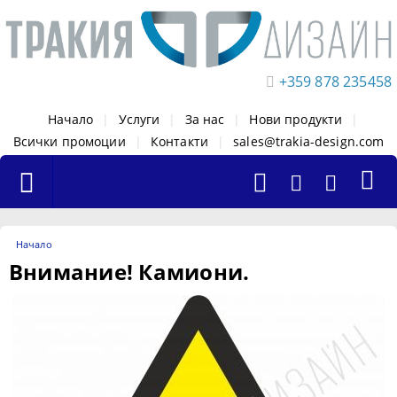
+359 878 235458
Начало
|
Услуги
|
За нас
|
Нови продукти
|
Всички промоции
|
Контакти
|
sales@trakia-design.com
Начало
Внимание! Камиони.