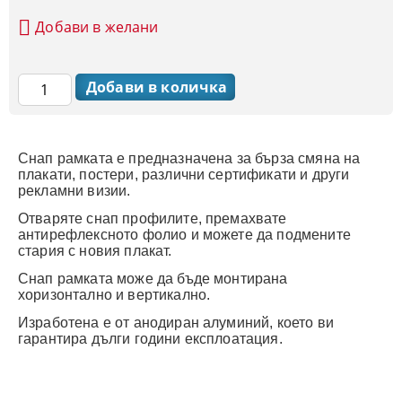
Добави в желани
Снап рамката е предназначена за бърза смяна на
плакати, постери, различни сертификати и други
рекламни визии.
Отваряте снап профилите, премахвате
антирефлексното фолио и можете да подмените
стария с новия плакат.
Снап рамката може да бъде монтирана
хоризонтално и вертикално.
Изработена е от анодиран алуминий, което ви
гарантира дълги години експлоатация.