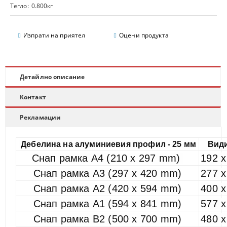
Тегло:
0.800
кг
Изпрати на приятел
Оцени продукта
Детайлно описание
Контакт
Рекламации
Дебелина на алуминиевия профил - 25 мм
Вид
Снап рамка А4 (210 х 297 mm)
192 
Снап рамка А3 (297 х 420 mm)
277 
Снап рамка А2 (420 х 594 mm)
400 
Снап рамка А1 (594 х 841 mm)
577 
Снап рамка B2 (500 х 700 mm)
480 