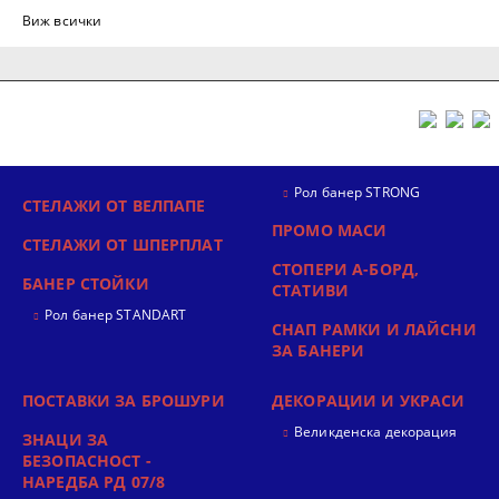
Виж всички
Рол банер STRONG
СТЕЛАЖИ ОТ ВЕЛПАПЕ
ПРОМО МАСИ
СТЕЛАЖИ ОТ ШПЕРПЛАТ
СТОПЕРИ А-БОРД,
БАНЕР СТОЙКИ
СТАТИВИ
Рол банер STANDART
СНАП РАМКИ И ЛАЙСНИ
ЗА БАНЕРИ
ПОСТАВКИ ЗА БРОШУРИ
ДЕКОРАЦИИ И УКРАСИ
Великденска декорация
ЗНАЦИ ЗА
БЕЗОПАСНОСТ -
НАРЕДБА РД 07/8