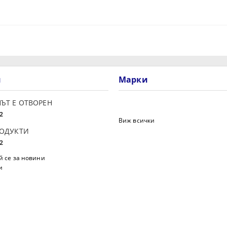
и
Марки
ЪТ Е ОТВОРЕН
2
Виж всички
РОДУКТИ
2
 се за новини
и