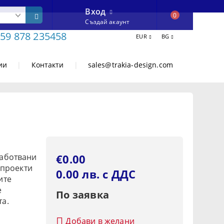
Вход
0
Създай акаунт
59 878 235458
EUR
BG
ии
|
Контакти
|
sales@trakia-design.com
работвани
€0.00
 проекти
0.00 лв. с ДДС
ите
е
По заявка
та.
Добави в желани