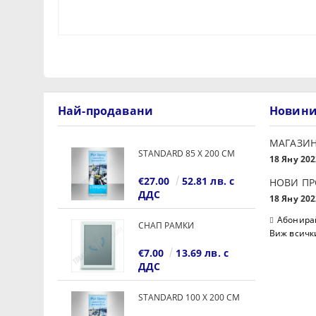
Най-продавани
Новин
МАГАЗИН
STANDARD 85 Х 200 СМ
18 Яну 202
€27.00
52.81 лв. с
НОВИ П
ДДС
18 Яну 202
Абонирай
СНАП РАМКИ
Виж всичк
€7.00
13.69 лв. с
ДДС
STANDARD 100 Х 200 СМ