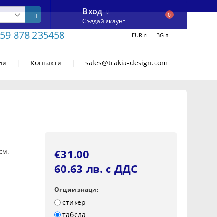
Вход
0
Създай акаунт
59 878 235458
EUR
BG
ии
|
Контакти
|
sales@trakia-design.com
см.
€31.00
60.63 лв. с ДДС
Опции знаци:
стикер
табела