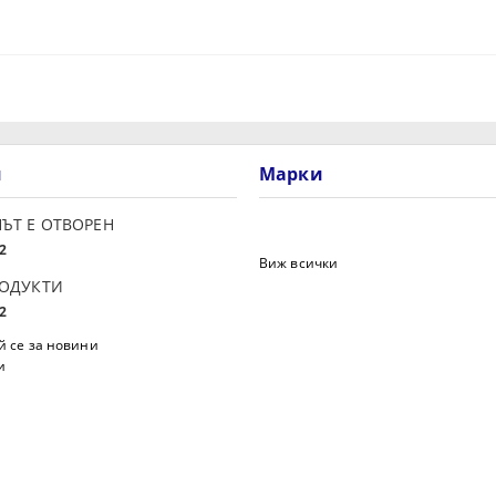
и
Марки
ЪТ Е ОТВОРЕН
2
Виж всички
РОДУКТИ
2
 се за новини
и