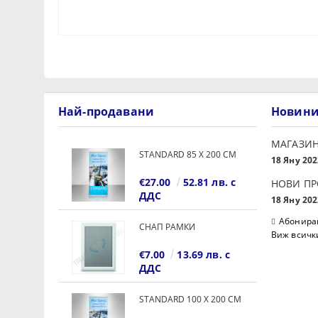
Най-продавани
Новин
МАГАЗИН
STANDARD 85 Х 200 СМ
18 Яну 202
€27.00
52.81 лв. с
НОВИ П
ДДС
18 Яну 202
Абонирай
СНАП РАМКИ
Виж всичк
€7.00
13.69 лв. с
ДДС
STANDARD 100 Х 200 СМ