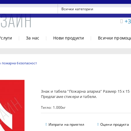
+3
Услуги
|
За нас
|
Нови продукти
|
Всички промоц
а пожарна безопасност
Знак и табела "Пожарна аларма" Размер 15 х 15 
Предлагаме стикери и табели.
Тегло:
1.000
кг
Изпрати на приятел
Оцени продукта