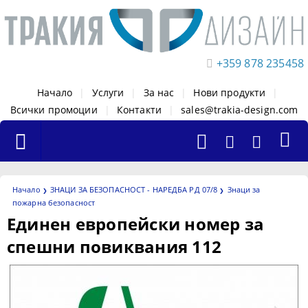
+359 878 235458
Начало
|
Услуги
|
За нас
|
Нови продукти
|
Всички промоции
|
Контакти
|
sales@trakia-design.com
Начало
ЗНАЦИ ЗА БЕЗОПАСНОСТ - НАРЕДБА РД 07/8
Знаци за
пожарна безопасност
Единен европейски номер за
спешни повиквания 112