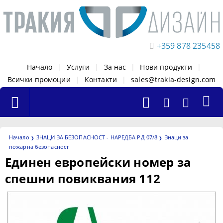
+359 878 235458
Начало
|
Услуги
|
За нас
|
Нови продукти
|
Всички промоции
|
Контакти
|
sales@trakia-design.com
Начало
ЗНАЦИ ЗА БЕЗОПАСНОСТ - НАРЕДБА РД 07/8
Знаци за
пожарна безопасност
Единен европейски номер за
спешни повиквания 112