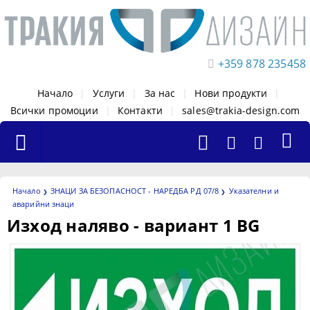
+359 878 235458
Начало
|
Услуги
|
За нас
|
Нови продукти
|
Всички промоции
|
Контакти
|
sales@trakia-design.com
Начало
ЗНАЦИ ЗА БЕЗОПАСНОСТ - НАРЕДБА РД 07/8
Указателни и
аварийни знаци
Изход наляво - вариант 1 BG