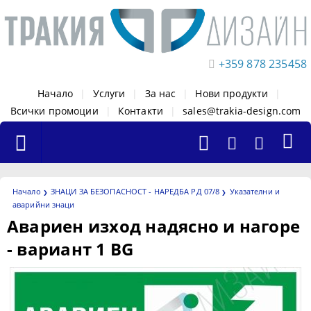
+359 878 235458
Начало
|
Услуги
|
За нас
|
Нови продукти
|
Всички промоции
|
Контакти
|
sales@trakia-design.com
Начало
ЗНАЦИ ЗА БЕЗОПАСНОСТ - НАРЕДБА РД 07/8
Указателни и
аварийни знаци
Авариен изход надясно и нагоре
- вариант 1 BG