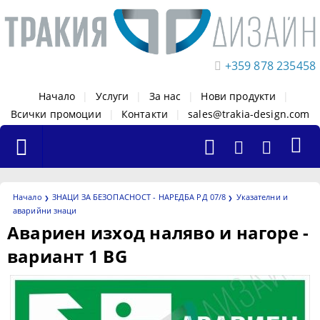
+359 878 235458
Начало
|
Услуги
|
За нас
|
Нови продукти
|
Всички промоции
|
Контакти
|
sales@trakia-design.com
Начало
ЗНАЦИ ЗА БЕЗОПАСНОСТ - НАРЕДБА РД 07/8
Указателни и
аварийни знаци
Авариен изход наляво и нагоре -
вариант 1 BG