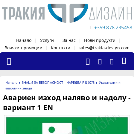
+359 878 235458
Начало
|
Услуги
|
За нас
|
Нови продукти
|
Всички промоции
|
Контакти
|
sales@trakia-design.com
Начало
ЗНАЦИ ЗА БЕЗОПАСНОСТ - НАРЕДБА РД 07/8
Указателни и
аварийни знаци
Авариен изход наляво и надолу -
вариант 1 EN