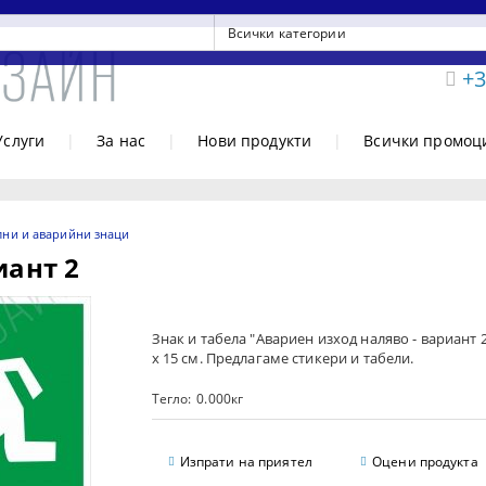
+3
Услуги
|
За нас
|
Нови продукти
|
Всички промоц
лни и аварийни знаци
иант 2
Знак и табела "Авариен изход наляво - вариант 
х 15 см. Предлагаме стикери и табели.
Тегло:
0.000
кг
Изпрати на приятел
Оцени продукта