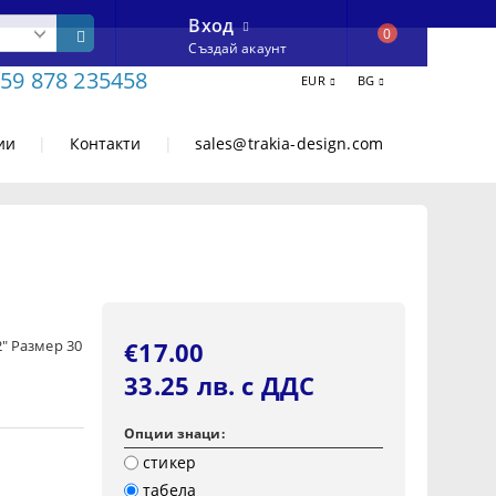
Вход
0
Създай акаунт
59 878 235458
EUR
BG
ии
|
Контакти
|
sales@trakia-design.com
2" Размер 30
€17.00
33.25 лв. с ДДС
Опции знаци:
стикер
табела