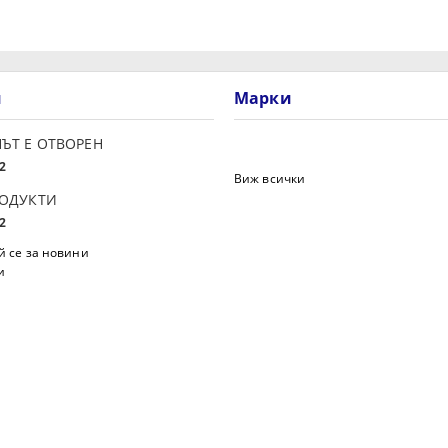
и
Марки
ЪТ Е ОТВОРЕН
2
Виж всички
РОДУКТИ
2
 се за новини
и