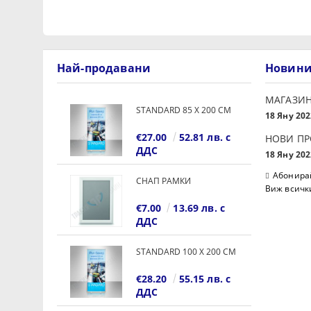
Най-продавани
Новин
МАГАЗИН
STANDARD 85 Х 200 СМ
18 Яну 202
€27.00
52.81 лв. с
НОВИ П
ДДС
18 Яну 202
Абонирай
СНАП РАМКИ
Виж всичк
€7.00
13.69 лв. с
ДДС
STANDARD 100 Х 200 СМ
€28.20
55.15 лв. с
ДДС