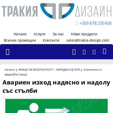
+359 878 235458
Начало
|
Услуги
|
За нас
|
Нови продукти
|
Всички промоции
|
Контакти
|
sales@trakia-design.com
Начало
ЗНАЦИ ЗА БЕЗОПАСНОСТ - НАРЕДБА РД 07/8
Указателни и
аварийни знаци
Авариен изход надясно и надолу
със стълби