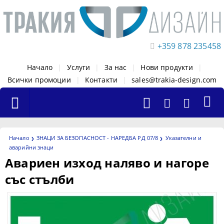
+359 878 235458
Начало
|
Услуги
|
За нас
|
Нови продукти
|
Всички промоции
|
Контакти
|
sales@trakia-design.com
Начало
ЗНАЦИ ЗА БЕЗОПАСНОСТ - НАРЕДБА РД 07/8
Указателни и
аварийни знаци
Авариен изход наляво и нагоре
със стълби